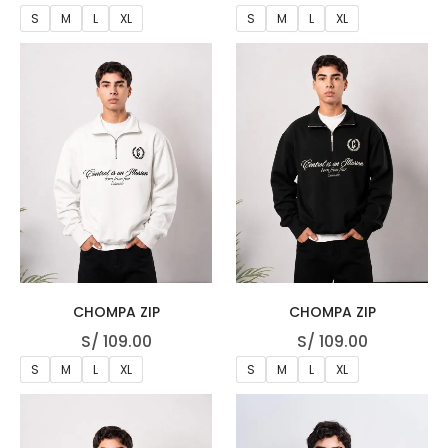
S
M
L
XL
S
M
L
XL
CHOMPA ZIP
CHOMPA ZIP
S/
109.00
S/
109.00
S
M
L
XL
S
M
L
XL