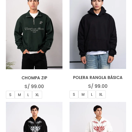
POLERA RANGLA BÁSICA
CHOMPA ZIP
S/
99.00
S/
99.00
S
M
L
XL
S
M
L
XL